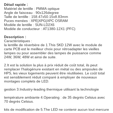
Détail rapide :
Matériel de lentille : PMMA optique
Angle de faisceau : 90x126degree
Taille de lentille : 158.47x50.15x8.83mm
Puces menées : XPE|XPG|XPC OSRAM
Modèle de lentille : SUN-LD2X6
Modèle de conducteur : AT1380-12X1 (PFC)
Description :
Caractéristiques :
la lentille de réverbère de 1.This SKD 12W avec le module de
carte PCB est le meilleur choix pour rétroadapter les vieilles
lampes ou pour assembler des lampes de puissance comme
24W, 36W, 48W et ainsi de suite.
2.It est la solution la plus à prix réduit de coût total, ils peut
remplacer l'halogénure existant en métal ou des ampoules de
HPS, les vieux logements peuvent être réutilisées. Le coût total
est sensiblement réduit comparé à employer de nouveaux
montages complets de LED.
gestion 3.Industry-leading thermique utilisant la technologie
température ambiante 4.Operating : de 35 degrés Celsius avec
70 degrés Celsius.
kits de modification de 5.The LED ne contenir aucun tout mercure