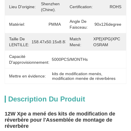
Shenzhen 
Lieu D'origine:
Certification:
ROHS
(Chine).
Angle De
Matériel:
PMMA
90x126degree
Faisceau:
Taille De
Match
XPE|XPG|XPC 
158.47x50.15x8.83mm
LENTILLE:
Mené:
OSRAM
Capacité
5000PCS/MONTHs
D'approvisionnement:
kits de modification menés
, 
Mettre en évidence:
modification menée de réverbères
Description Du Produit
12W Xpe a mené des kits de modification de
réverbère pour l'Assemblée de montage de
réverbère