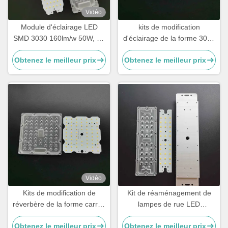
Vidéo
Module d'éclairage LED
kits de modification
SMD 3030 160lm/w 50W, Kit
d'éclairage de la forme 3030
de rénovation pour
LED de place de 50W
Obtenez le meilleur prix
Obtenez le meilleur prix
réverbère LED avec lentille
150lm/w 64 LED pour la
optique PC
lampe de route
Vidéo
Kits de modification de
Kit de réaménagement de
réverbère de la forme carrée
lampes de rue LED
3030 LED avec 150 lm/W
rectangulaires, modules LED
Obtenez le meilleur prix
Obtenez le meilleur prix
pour l'éclairage du tunnel
pour lampes de rue SKD