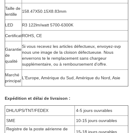
Taille de
158.47X50.15X8.83mm
lentille
LED
R3 122lm/watt 5700-6300K
Certificat
ROHS, CE
Si vous recevez les articles défectueux, envoyez-svp
Garantie
nous une image de la cloison défectueuse. Nous
de
enverrons te le remplacement sans chargeur
qualité
supplémentaire, ou à remboursement d'offre.
Marché
L'Europe, Amérique du Sud, Amérique du Nord, Asie
principal
Expédition et délai de livraison :
DHL/UPS/TNT/FEDEX
4-5 jours ouvrables
SME
10-15 jours ouvrables
Registre de la poste aérienne de
15-18 jours ouvrables