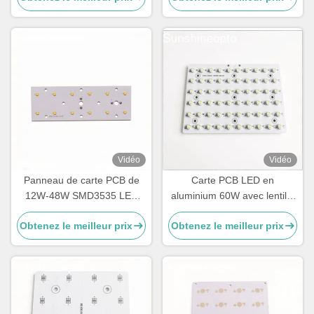
50W
Vidéo
Vidéo
Panneau de carte PCB de
Carte PCB LED en
12W-48W SMD3535 LED
aluminium 60W avec lentille
avec la lentille d'angle de
optique PC, kit de rénovation
Obtenez le meilleur prix
Obtenez le meilleur prix
faisceau de 143×70° pour
de lampe de route LED
l'éclairage public