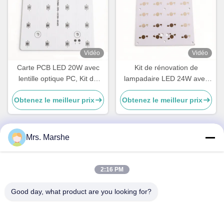
Vidéo
Vidéo
Carte PCB LED 20W avec
Kit de rénovation de
lentille optique PC, Kit de
lampadaire LED 24W avec
rénovation de lampe de
lentille optique PC, angle de
Obtenez le meilleur prix
Obtenez le meilleur prix
route LED, Solution
faisceau de 75 × 135 ° pour
d'éclairage public OEM LED
le remplacement de la lampe
HPS
Mrs. Marshe
Contactez rapidement
2:16 PM
Adresse
Good day, what product are you looking for?
Room7E, bloquent A, bâtiment de Binfen Shiji, route de
Longxiang, secteur de Longgang, Shenzhen, Chine 518172
Téléphone