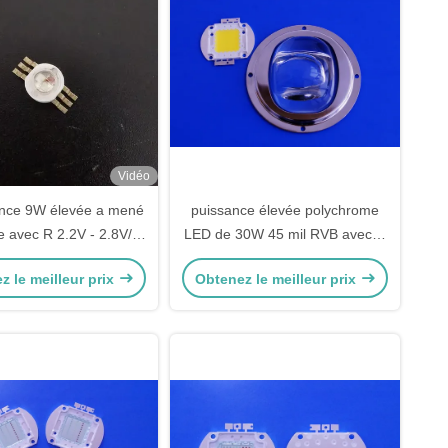
Vidéo
ance 9W élevée a mené
puissance élevée polychrome
e avec R 2.2V - 2.8V/G
LED de 30W 45 mil RVB avec R
- 3.6V/B 3V - 3.6V
620nm - 630nm, G 520nm -
z le meilleur prix
Obtenez le meilleur prix
530nm, B460nm - 470nm