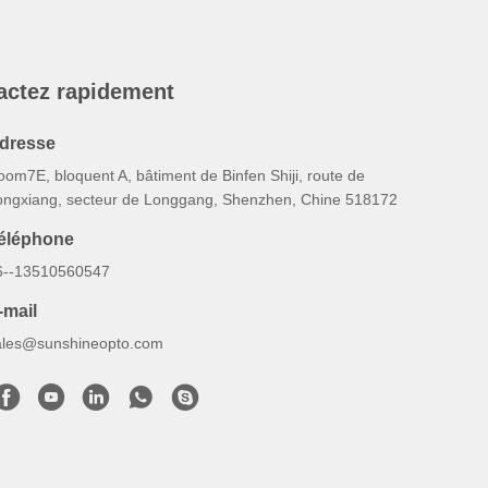
actez rapidement
dresse
om7E, bloquent A, bâtiment de Binfen Shiji, route de
ongxiang, secteur de Longgang, Shenzhen, Chine 518172
éléphone
6--13510560547
-mail
ales@sunshineopto.com