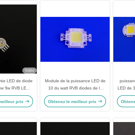
Vidéo
vée LED de diode
Module de la puissance LED de
puissan
 3w 9w RVB LED
10 du watt RVB diodes de la
LED de 3
c coloré pour la
puissance élevée LED/90
620nm 
eilleur prix
Obtenez le meilleur prix
Obtene
avage de mur de
degrés
530n
LED