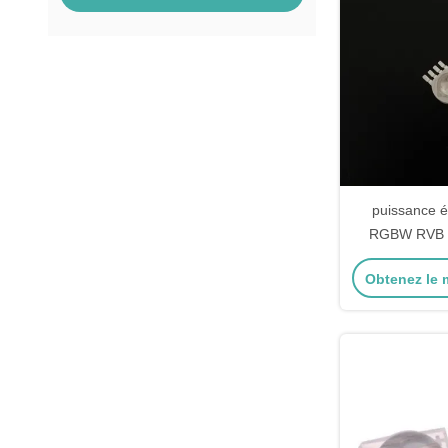
puissance 
RGBW RVB m
carte PCB d
Obtenez le m
lumière d'ét