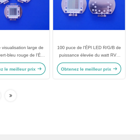
 visualisation large de
100 puce de l'ÉPI LED R/G/B de
ert-bleu rouge de l'ÉPI
puissance élevée du watt RVB
 RVB de la puissance
angle de visualisation de 120
z le meilleur prix
Obtenez le meilleur prix
1050mA élevée
degrés pour l'élevage d'usine