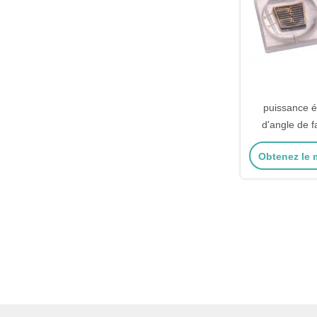
puissance é
d'angle de 
degrés LED UV
Obtenez le m
de 