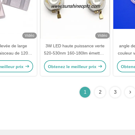
Vidéo
Vidéo
levée de large
3W LED haute puissance verte
angle de
faisceau de 120
520-530nm 160-180lm émetteur
couleur v
 avec le substrat
LED haute luminosité pour
LED 30W
eilleur prix
Obtenez le meilleur prix
Obtene
cuivre
l'éclairage de scène
1
2
3