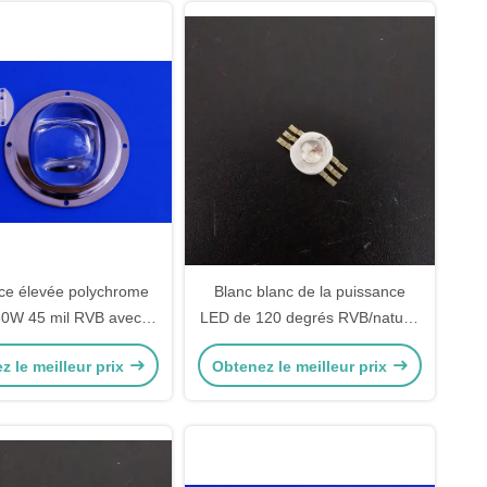
ce élevée polychrome
Blanc blanc de la puissance
0W 45 mil RVB avec R
LED de 120 degrés RVB/naturel
- 630nm, G 520nm -
frais élevé pour la lumière de
z le meilleur prix
Obtenez le meilleur prix
m, B460nm - 470nm
bande menée