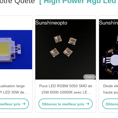
otre Quête
[ High Power Rgb Led 
Vidéo
ualisation large
Puce LED RGBW 5050 SMD de
Diode él
ÉPI LED 30W de
15W 6000-10000K avec LED
haute p
couleur vert-bleu
haute puissance 615-635NM
angle
eilleur prix
Obtenez le meilleur prix
Obtene
 de RVB
degrés