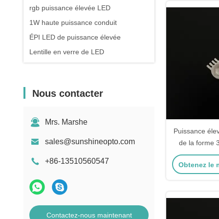
rgb puissance élevée LED
1W haute puissance conduit
ÉPI LED de puissance élevée
Lentille en verre de LED
Nous contacter
Mrs. Marshe
Puissance éle
sales@sunshineopto.com
de la forme
d'étoile ave
+86-13510560547
Obtenez le m
lumière de l
Contactez-nous maintenant